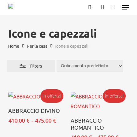
Menu
Skip
search
account
Close
to
Filters
main
Icone e capezzali
content
Home
Per la casa
Icone e capezzali
Filters
In offerta!
In offerta!
Questo
Scegli
ABBRACCIO DIVINO
prodotto
Questo
Scegli
Fascia
410.00
€
-
475.00
€
ABBRACCIO
ha
prodotto
di
ROMANTICO
prezzo:
più
ha