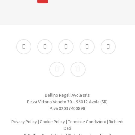
475.00 €
475.00
nella
nella
opzioni
opzioni
pagina
pagina
possono
possono
del
del
essere
essere
prodotto
prodotto
scelte
scelte
facebook
google-
instagram
whatsapp
tiktok
nella
nella
plus
pagina
pagina
del
del
phone
email
prodotto
prodotto
Bellino Regali Avola srls
P.zza Vittorio Veneto 30 – 96012 Avola (SR)
P.iva 02037400898
Privacy Policy
|
Cookie Policy
|
Termini e Condizioni
|
Richiedi
Dati