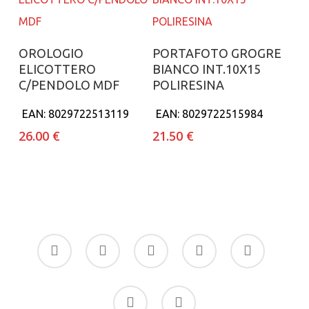
Aggiungi al carrello
Aggiungi al carrello
OROLOGIO
PORTAFOTO GROGRE
ELICOTTERO
BIANCO INT.10X15
C/PENDOLO MDF
POLIRESINA
EAN:
8029722513119
EAN:
8029722515984
26.00
€
21.50
€
facebook
google-
instagram
whatsapp
tiktok
plus
phone
email