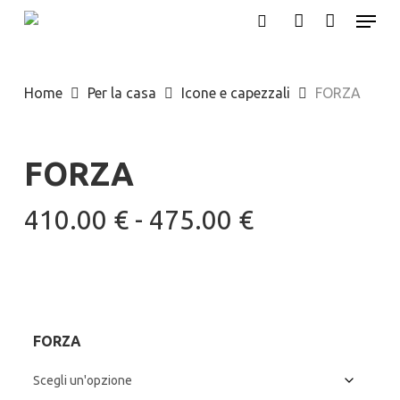
Menu
Skip
search
account
to
main
Home
Per la casa
Icone e capezzali
FORZA
content
FORZA
Fascia
410.00
€
-
475.00
€
di
prezzo:
da
410.00 €
FORZA
a
475.00 €