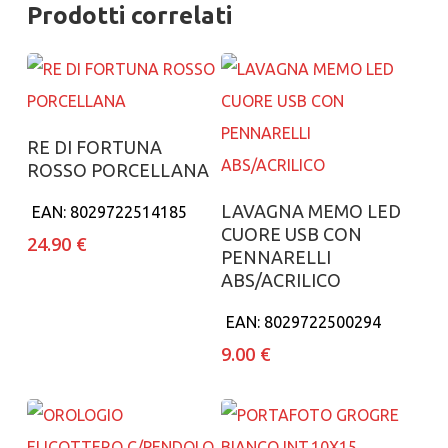
Prodotti correlati
Aggiungi al carrello
RE DI FORTUNA
ROSSO PORCELLANA
Aggiungi al carrello
LAVAGNA MEMO LED
EAN:
8029722514185
CUORE USB CON
24.90
€
PENNARELLI
ABS/ACRILICO
EAN:
8029722500294
9.00
€