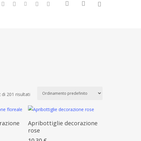
0
search
account
-
nstagram
whatsapp
tiktok
phone
email
 di 201 risultati
ello
Aggiungi Al Carrello
razione
Apribottiglie decorazione
rose
10.30
€