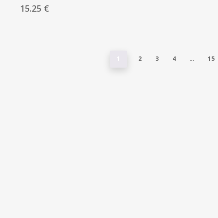
15.25
€
1
2
3
4
…
15
tto
ti
tti
tti
tti
tti
tti