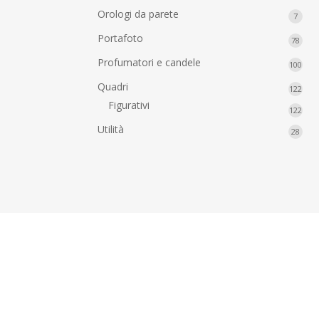
prodo
Orologi da parete
7
7
prodo
Portafoto
78
78
prodo
Profumatori e candele
100
100
prod
Quadri
122
122
prod
Figurativi
122
122
prod
Utilità
28
28
prodo