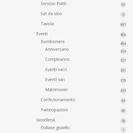
Servizio Piatti
55
55
prodo
Set da vino
6
6
prodo
Tavola
897
897
prod
Eventi
406
406
prod
Bomboniere
404
404
Anniversario
prod
204
204
prod
Compleanno
221
221
prod
Eventi sacri
201
201
prod
Eventi vari
379
379
prod
Matrimonio
204
204
prod
Confezionamento
54
54
prodo
Partecipazioni
40
40
prodo
Gioielleria
18
18
prodo
Collane gioiello
1
1