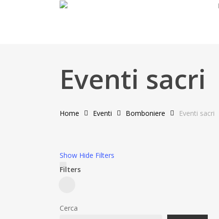
Skip
to
main
content
Eventi sacri
Home
Eventi
Bomboniere
Eventi sacri
Show
Hide
Filters
Filters
Close
Filters
Cerca