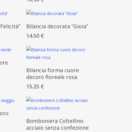
ello
Aggiungi Al Carrello
Felicità”
Bilancia decorata “Gioia”
14.50
€
ello
uore
Aggiungi Al Carrello
Bilancia forma cuore
decoro floreale rosa
15.25
€
ello
coro
Aggiungi Al Carrello
Bomboniera Coltellino
acciaio senza confezione