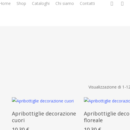
facebook
google
i
Home
Shop
Cataloghi
Chi siamo
Contatti
plus
Visualizzazione di 1-12
Aggiungi Al Carrello
Aggiungi Al Carr
Apribottiglie decorazione
Apribottiglie deco
cuori
floreale
10.30
€
10.30
€