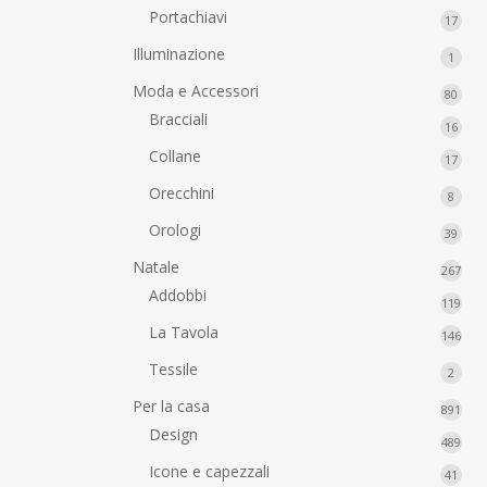
prodo
Portachiavi
17
17
prodo
Illuminazione
1
1
prodo
Moda e Accessori
80
80
prodo
Bracciali
16
16
prodo
Collane
17
17
prodo
Orecchini
8
8
prodo
Orologi
39
39
prodo
Natale
267
267
prod
Addobbi
119
119
prod
La Tavola
146
146
prod
Tessile
2
2
prodo
Per la casa
891
891
prod
Design
489
489
prod
Icone e capezzali
41
41