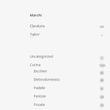
Marchi
Claraluna
200
Tabor
1
Uncategorized
1
1
prodo
Cucina
1133
1133
Bicchieri
52
52
prodot
prodo
Elettrodomestici
69
69
prodo
Padelle
8
8
prodo
Pentole
24
24
prodo
Posate
35
35
prodo