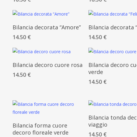
Aggiungi Al Carrello
Aggiungi Al Carr
Bilancia decorata “Amore”
Bilancia decorata “
14.50
€
14.50
€
Aggiungi Al Carrello
Aggiungi Al Carr
Bilancia decoro cuore rosa
Bilancia decoro c
verde
14.50
€
14.50
€
Aggiungi Al Carr
Bilancia tonda de
Aggiungi Al Carrello
viaggio
Bilancia forma cuore
decoro floreale verde
14.50
€