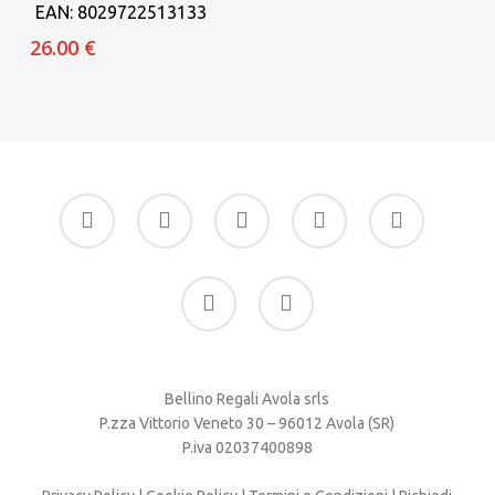
EAN:
8029722513133
26.00
€
facebook
google-
instagram
whatsapp
tiktok
plus
phone
email
Bellino Regali Avola srls
P.zza Vittorio Veneto 30 – 96012 Avola (SR)
P.iva 02037400898