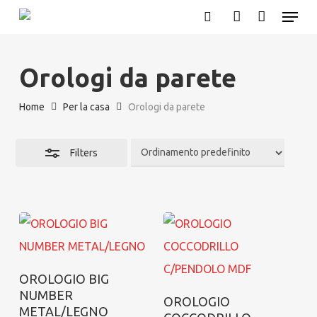
Menu
Skip
search
account
Close
to
Filters
main
Orologi da parete
content
Home
Per la casa
Orologi da parete
Filters
Aggiungi al carrello
OROLOGIO BIG
NUMBER
Aggiungi al carrello
OROLOGIO
METAL/LEGNO