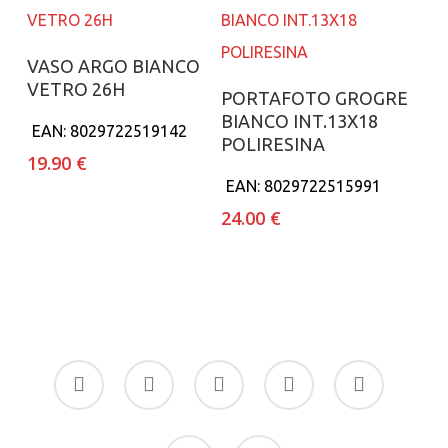
Aggiungi al carrello
VASO ARGO BIANCO
VETRO 26H
Aggiungi al carrello
PORTAFOTO GROGRE
BIANCO INT.13X18
EAN:
8029722519142
POLIRESINA
19.90
€
EAN:
8029722515991
24.00
€
facebook
google-
instagram
whatsapp
tiktok
plus
phone
email