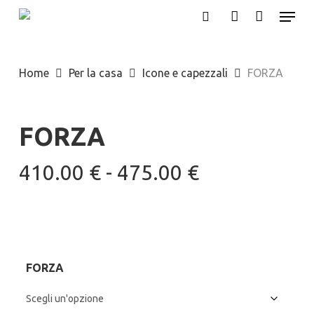
Menu
Skip
search
account
to
main
Home
Per la casa
Icone e capezzali
FORZA
content
FORZA
Fascia
410.00
€
-
475.00
€
di
prezzo:
da
410.00 €
FORZA
a
475.00 €