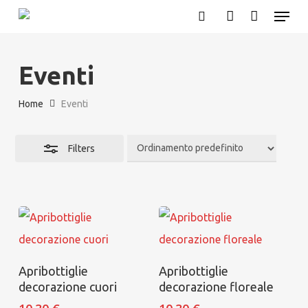
Menu
Skip
search
account
Close
to
Filters
main
Eventi
content
Home
Eventi
Filters
Aggiungi al carrello
Aggiungi al carrello
Apribottiglie
Apribottiglie
decorazione cuori
decorazione floreale