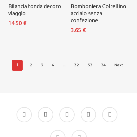
Aggiungi al carrello
Aggiungi al carrello
Bilancia tonda decoro
Bomboniera Coltellino
viaggio
acciaio senza
confezione
14.50
€
3.65
€
1
2
3
4
…
32
33
34
Next
facebook
google-
instagram
whatsapp
tiktok
plus
phone
email