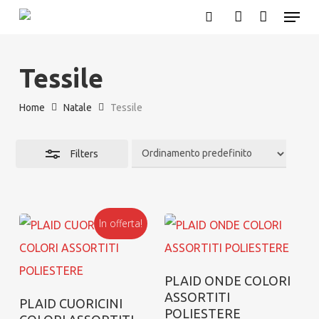
Menu
Skip
search
account
Close
to
Filters
main
Tessile
content
Home
Natale
Tessile
Filters
In offerta!
Aggiungi al carrello
PLAID ONDE COLORI
ASSORTITI
Aggiungi al carrello
PLAID CUORICINI
POLIESTERE