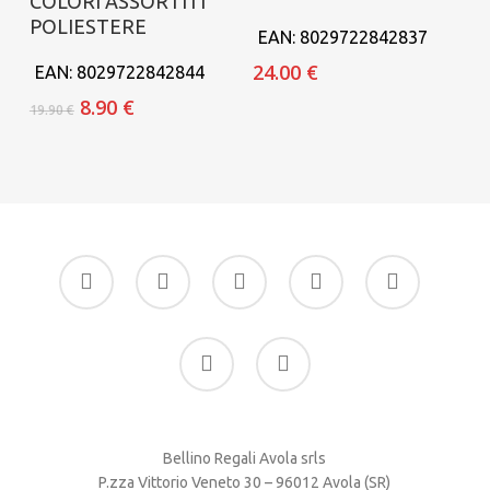
COLORI ASSORTITI
POLIESTERE
EAN:
8029722842837
24.00
€
EAN:
8029722842844
Il
Il
8.90
€
19.90
€
prezzo
prezzo
originale
attuale
era:
è:
19.90 €.
8.90 €.
facebook
google-
instagram
whatsapp
tiktok
plus
phone
email
Bellino Regali Avola srls
P.zza Vittorio Veneto 30 – 96012 Avola (SR)