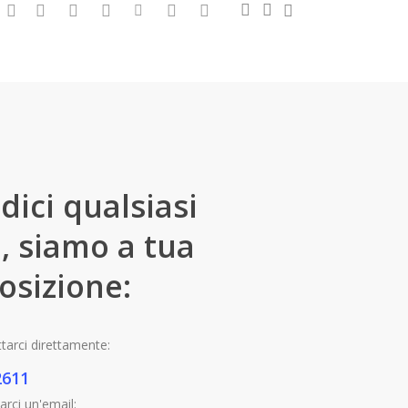
0
search
account
facebook
google-
instagram
whatsapp
tiktok
phone
email
plus
dici qualsiasi
, siamo a tua
osizione:
tarci direttamente:
2611
arci un'email: