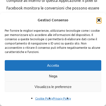
compiute all’interno di questa Applicazione. Il pixel di
Facebook monitora le conversioni che possono essere
attribuite alle inserzioni di Facebook, Instagram e
Gestisci Consenso
Audience Network.
Per fornire le migliori esperienze, utilizziamo tecnologie come i cookie
per memorizzare e/o accedere alle informazioni del dispositivo. Il
Dati Personali trattati: Dati di utilizzo; Strumento di
consenso a queste tecnologie ci permetterà di elaborare dati come il
comportamento di navigazione o ID unici su questo sito. Non
Tracciamento.
acconsentire o ritirare il consenso può influire negativamente su alcune
caratteristiche e funzioni.
Luogo del trattamento: Irlanda –
Privacy Policy
.
Accetta
Nega
Meta Events Manager (Meta Platforms Ireland
Visualizza le preferenze
Limited)
Cookie Policy
Privacy Policy
Meta Events Manager è un servizio di statistica