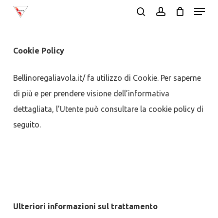
Menu
Skip
search
account
to
Close
main
Menu
Cookie Policy
content
Bellinoregaliavola.it/ fa utilizzo di Cookie. Per saperne
di più e per prendere visione dell’informativa
dettagliata, l’Utente può consultare la cookie policy di
seguito.
Ulteriori informazioni sul trattamento