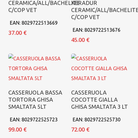
CERAMICA/ALL/BACHELITE
XERADUR
C/COP VET
CERAMIC/ALL/BACHELIT
C/COP VET
EAN:
8029722513669
EAN:
8029722513676
37.00
€
45.00
€
Aggiungi al carrello
Aggiungi al carrello
CASSERUOLA BASSA
CASSERUOLA
TORTORA GHISA
COCOTTE GIALLA
SMALTATA 5LT
GHISA SMALTATA 3 LT
EAN:
8029722525723
EAN:
8029722525730
99.00
€
72.00
€