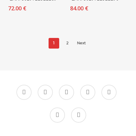
72.00
€
84.00
€
1
2
Next
facebook
google-
instagram
whatsapp
tiktok
plus
phone
email