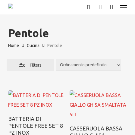
Menu
Skip
search
account
Close
to
Filters
main
Pentole
content
Home
Cucina
Pentole
Filters
Aggiungi al carrello
BATTERIA DI
PENTOLE FREE SET 8
Aggiungi al carrello
CASSERUOLA BASSA
PZ INOX