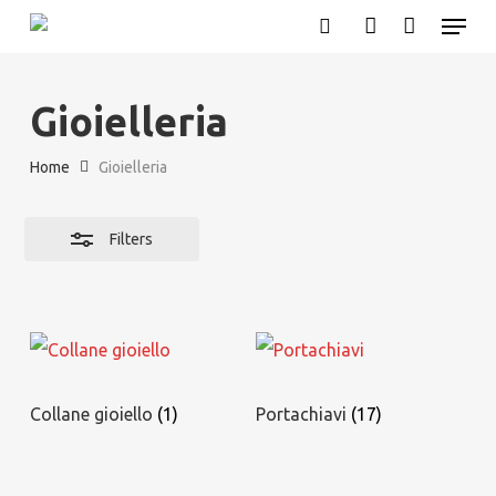
Menu
Skip
search
account
Close
to
Filters
main
Gioielleria
content
Home
Gioielleria
Filters
Collane gioiello
(1)
Portachiavi
(17)