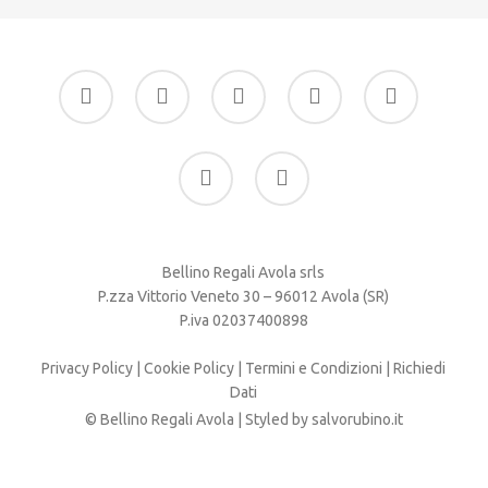
facebook
google-
instagram
whatsapp
tiktok
plus
phone
email
Bellino Regali Avola srls
P.zza Vittorio Veneto 30 – 96012 Avola (SR)
P.iva 02037400898
Privacy Policy
|
Cookie Policy
|
Termini e Condizioni
|
Richiedi
Dati
© Bellino Regali Avola | Styled by
salvorubino.it