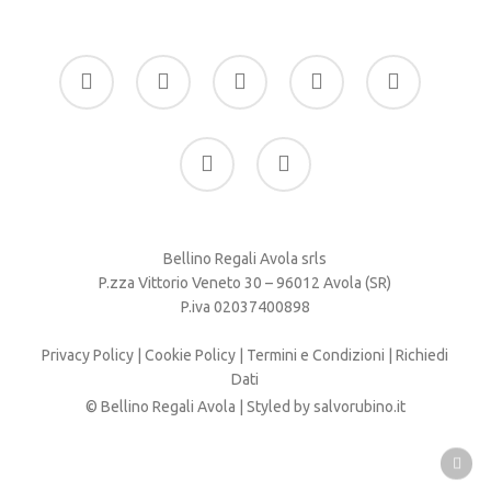
facebook
google-
instagram
whatsapp
tiktok
plus
phone
email
Bellino Regali Avola srls
P.zza Vittorio Veneto 30 – 96012 Avola (SR)
P.iva 02037400898
Privacy Policy
|
Cookie Policy
|
Termini e Condizioni
|
Richiedi
Dati
© Bellino Regali Avola | Styled by
salvorubino.it