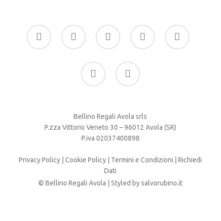
facebook
google-
instagram
whatsapp
tiktok
plus
phone
email
Bellino Regali Avola srls
P.zza Vittorio Veneto 30 – 96012 Avola (SR)
P.iva 02037400898
Privacy Policy
|
Cookie Policy
|
Termini e Condizioni
|
Richiedi
Dati
© Bellino Regali Avola | Styled by
salvorubino.it