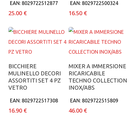
EAN:
8029722512877
EAN:
8029722500324
25.00
€
16.50
€
Aggiungi al carrello
Aggiungi al carrello
BICCHIERE
MIXER A IMMERSIONE
MULINELLO DECORI
RICARICABILE
ASSORTITI SET 4 PZ
TECHNO COLLECTION
VETRO
INOX/ABS
EAN:
8029722517308
EAN:
8029722515809
16.90
€
46.00
€