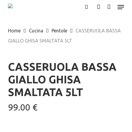
Menu
Skip
search
account
to
main
Home
Cucina
Pentole
CASSERUOLA BASSA
content
GIALLO GHISA SMALTATA 5LT
CASSERUOLA BASSA
GIALLO GHISA
SMALTATA 5LT
99.00
€