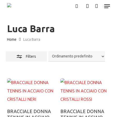
Menu
Skip
search
account
Close
to
Filters
main
Luca Barra
content
Home
Luca Barra
Filters
Aggiungi al carrello
Aggiungi al carrello
BRACCIALE DONNA
BRACCIALE DONNA