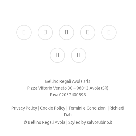
facebook
google-
instagram
whatsapp
tiktok
plus
phone
email
Bellino Regali Avola srls
P.zza Vittorio Veneto 30 – 96012 Avola (SR)
P.iva 02037400898
Privacy Policy
|
Cookie Policy
|
Termini e Condizioni
|
Richiedi
Dati
© Bellino Regali Avola | Styled by
salvorubino.it