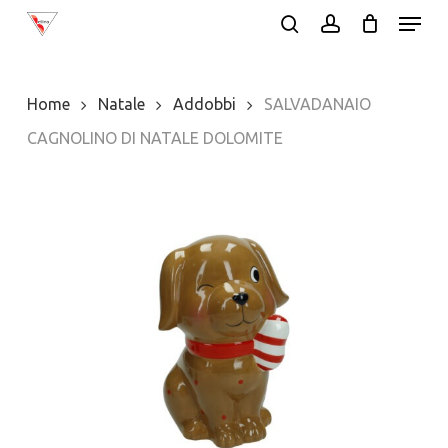
Menu
Skip
search
account
to
main
Home
Natale
Addobbi
SALVADANAIO
content
CAGNOLINO DI NATALE DOLOMITE