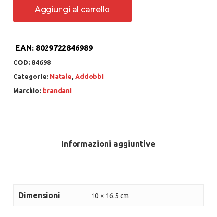
Aggiungi al carrello
EAN:
8029722846989
COD:
84698
Categorie:
Natale
,
Addobbi
Marchio:
brandani
Informazioni aggiuntive
Dimensioni
10 × 16.5 cm