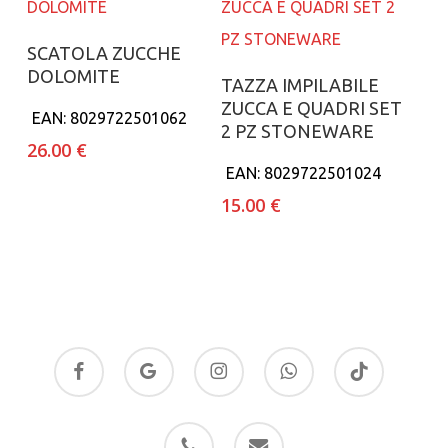
Aggiungi al carrello
SCATOLA ZUCCHE
DOLOMITE
Aggiungi al carrello
TAZZA IMPILABILE
ZUCCA E QUADRI SET
EAN:
8029722501062
2 PZ STONEWARE
26.00
€
EAN:
8029722501024
15.00
€
facebook
google-
instagram
whatsapp
tiktok
plus
phone
email