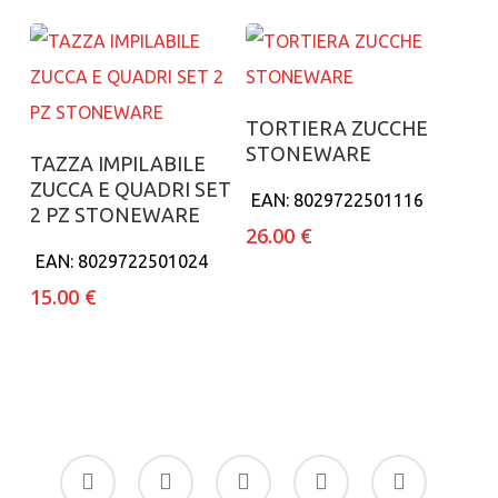
Aggiungi al carrello
TORTIERA ZUCCHE
STONEWARE
Aggiungi al carrello
TAZZA IMPILABILE
ZUCCA E QUADRI SET
EAN:
8029722501116
2 PZ STONEWARE
26.00
€
EAN:
8029722501024
15.00
€
facebook
google-
instagram
whatsapp
tiktok
plus