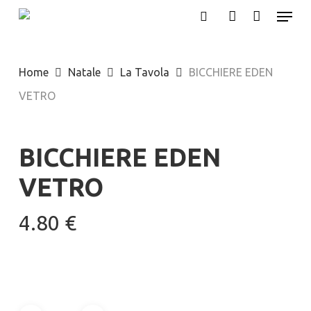
Menu
Skip
search
account
to
main
Home
Natale
La Tavola
BICCHIERE EDEN
content
VETRO
BICCHIERE EDEN
VETRO
4.80
€