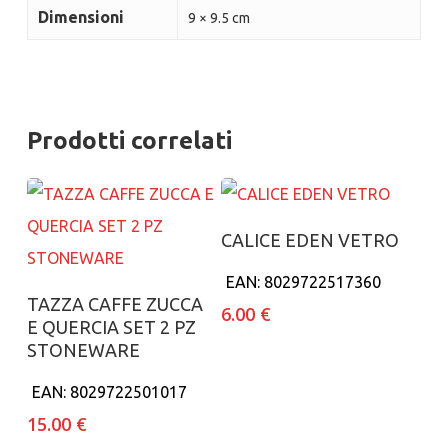
Dimensioni
9 × 9.5 cm
Prodotti correlati
Aggiungi al carrello
CALICE EDEN VETRO
EAN:
8029722517360
Aggiungi al carrello
TAZZA CAFFE ZUCCA
6.00
€
E QUERCIA SET 2 PZ
STONEWARE
EAN:
8029722501017
15.00
€