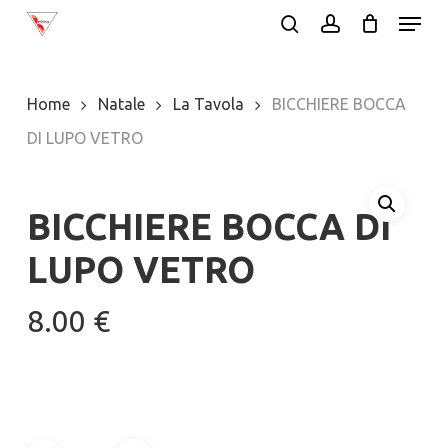
Menu
Skip
search
account
to
Close
main
Menu
Home
Natale
La Tavola
BICCHIERE BOCCA
content
DI LUPO VETRO
BICCHIERE BOCCA DI
LUPO VETRO
8.00
€