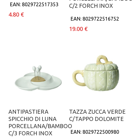
EAN:
8029722517353
C/2 FORCH INOX
4.80
€
EAN:
8029722516752
19.00
€
Aggiungi al carrello
Aggiungi al carrello
ANTIPASTIERA
TAZZA ZUCCA VERDE
SPICCHIO DI LUNA
C/TAPPO DOLOMITE
PORCELLANA/BAMBOO
EAN:
8029722500980
C/3 FORCH INOX