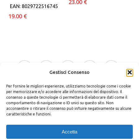
23.00
€
EAN:
8029722516745
19.00
€
facebook
google-
instagram
whatsapp
tiktok
plus
Gestisci Consenso
Per fornire le migliori esperienze, utilizziamo tecnologie come i cookie
phone
email
per memorizzare e/o accedere alle informazioni del dispositivo. Il
consenso a queste tecnologie ci permetterà di elaborare dati come il
comportamento di navigazione o ID unici su questo sito. Non
acconsentire o ritirare il consenso può influire negativamente su alcune
caratteristiche e funzioni.
Bellino Regali Avola srls
P.zza Vittorio Veneto 30 – 96012 Avola (SR)
Accetta
P.iva 02037400898