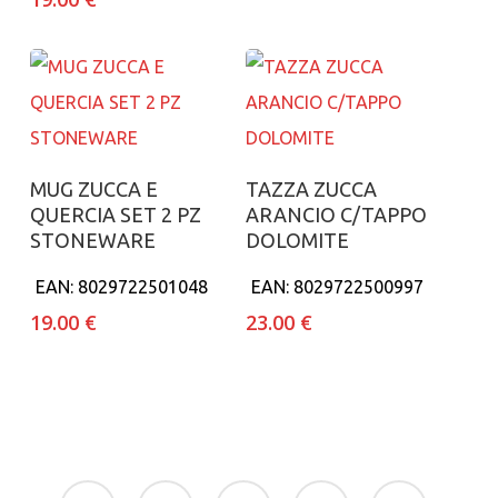
Aggiungi al carrello
Aggiungi al carrello
MUG ZUCCA E
TAZZA ZUCCA
QUERCIA SET 2 PZ
ARANCIO C/TAPPO
STONEWARE
DOLOMITE
EAN:
8029722501048
EAN:
8029722500997
19.00
€
23.00
€
facebook
google-
instagram
whatsapp
tiktok