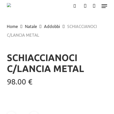
Menu
Skip
search
account
to
main
Home
Natale
Addobbi
SCHIACCIANOCI
content
C/LANCIA METAL
SCHIACCIANOCI
C/LANCIA METAL
98.00
€