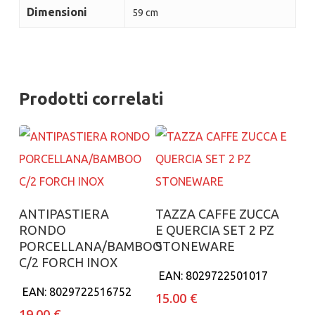
Dimensioni
59 cm
Prodotti correlati
Aggiungi al carrello
Aggiungi al carrello
ANTIPASTIERA
TAZZA CAFFE ZUCCA
RONDO
E QUERCIA SET 2 PZ
PORCELLANA/BAMBOO
STONEWARE
C/2 FORCH INOX
EAN:
8029722501017
EAN:
8029722516752
15.00
€
19.00
€