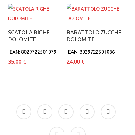
Aggiungi al carrello
Aggiungi al carrello
SCATOLA RIGHE
BARATTOLO ZUCCHE
DOLOMITE
DOLOMITE
EAN:
8029722501079
EAN:
8029722501086
35.00
€
24.00
€
facebook
google-
instagram
whatsapp
tiktok
plus
phone
email