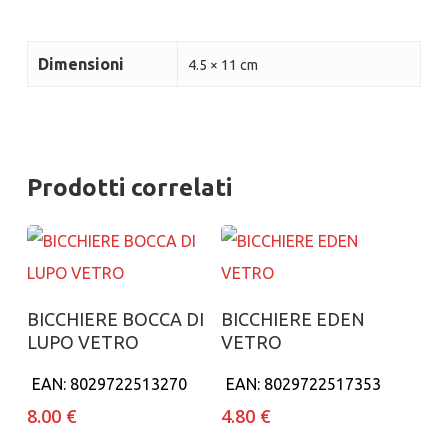
Dimensioni
4.5 × 11 cm
Prodotti correlati
Aggiungi al carrello
Aggiungi al carrello
BICCHIERE BOCCA DI
BICCHIERE EDEN
LUPO VETRO
VETRO
EAN:
8029722513270
EAN:
8029722517353
8.00
€
4.80
€