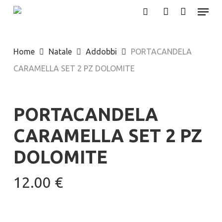
Menu
Skip
search
account
to
main
Home
Natale
Addobbi
PORTACANDELA
content
CARAMELLA SET 2 PZ DOLOMITE
PORTACANDELA
CARAMELLA SET 2 PZ
DOLOMITE
12.00
€