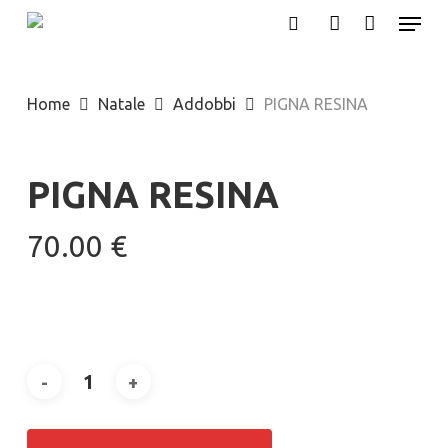
Menu
Skip
search
account
to
main
Home
Natale
Addobbi
PIGNA RESINA
content
PIGNA RESINA
70.00
€