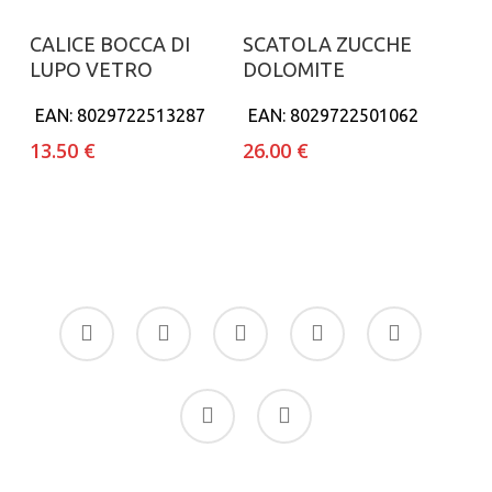
Aggiungi al carrello
Aggiungi al carrello
CALICE BOCCA DI
SCATOLA ZUCCHE
LUPO VETRO
DOLOMITE
EAN:
8029722513287
EAN:
8029722501062
13.50
€
26.00
€
facebook
google-
instagram
whatsapp
tiktok
plus
phone
email