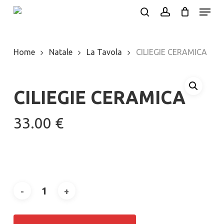
Menu
Skip
search
account
to
Close
main
Menu
Home
Natale
La Tavola
CILIEGIE CERAMICA
content
CILIEGIE CERAMICA
33.00
€