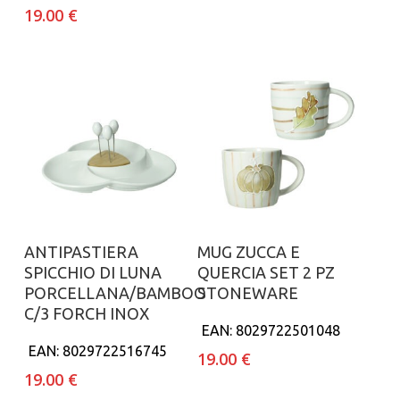
19.00
€
Aggiungi al carrello
Aggiungi al carrello
ANTIPASTIERA
MUG ZUCCA E
SPICCHIO DI LUNA
QUERCIA SET 2 PZ
PORCELLANA/BAMBOO
STONEWARE
C/3 FORCH INOX
EAN:
8029722501048
EAN:
8029722516745
19.00
€
19.00
€