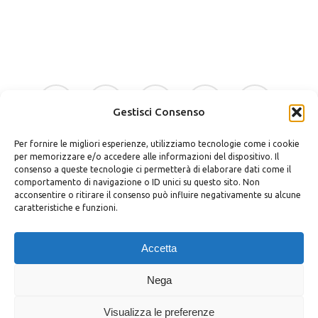
facebook
google-
instagram
whatsapp
tiktok
plus
Gestisci Consenso
Per fornire le migliori esperienze, utilizziamo tecnologie come i cookie
phone
email
per memorizzare e/o accedere alle informazioni del dispositivo. Il
consenso a queste tecnologie ci permetterà di elaborare dati come il
comportamento di navigazione o ID unici su questo sito. Non
acconsentire o ritirare il consenso può influire negativamente su alcune
caratteristiche e funzioni.
Bellino Regali Avola srls
P.zza Vittorio Veneto 30 – 96012 Avola (SR)
Accetta
P.iva 02037400898
Privacy Policy
|
Cookie Policy
|
Termini e Condizioni
|
Richiedi
Nega
Dati
Visualizza le preferenze
© Bellino Regali Avola | Styled by
salvorubino.it