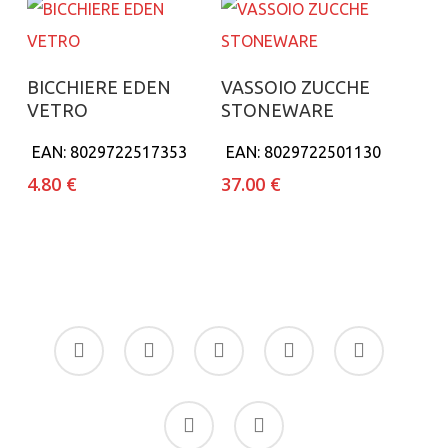
Aggiungi al carrello
Aggiungi al carrello
BICCHIERE EDEN
VASSOIO ZUCCHE
VETRO
STONEWARE
EAN:
8029722517353
EAN:
8029722501130
4.80
€
37.00
€
facebook
google-
instagram
whatsapp
tiktok
plus
phone
email