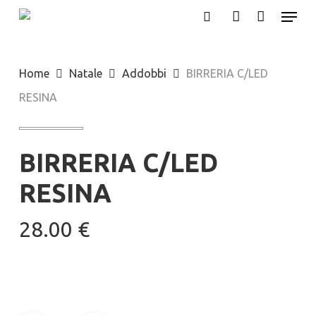
Menu
Skip
search
account
to
main
Home
Natale
Addobbi
BIRRERIA C/LED
content
RESINA
BIRRERIA C/LED
RESINA
28.00
€