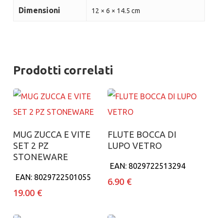
Dimensioni
12 × 6 × 14.5 cm
Prodotti correlati
Aggiungi al carrello
Aggiungi al carrello
MUG ZUCCA E VITE
FLUTE BOCCA DI
SET 2 PZ
LUPO VETRO
STONEWARE
EAN:
8029722513294
EAN:
8029722501055
6.90
€
19.00
€