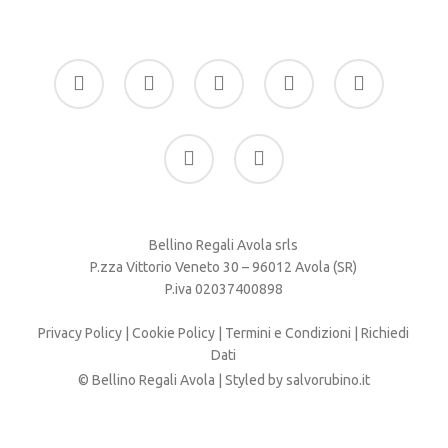
facebook
google-
instagram
whatsapp
tiktok
plus
phone
email
Bellino Regali Avola srls
P.zza Vittorio Veneto 30 – 96012 Avola (SR)
P.iva 02037400898
Privacy Policy
|
Cookie Policy
|
Termini e Condizioni
|
Richiedi
Dati
© Bellino Regali Avola | Styled by
salvorubino.it