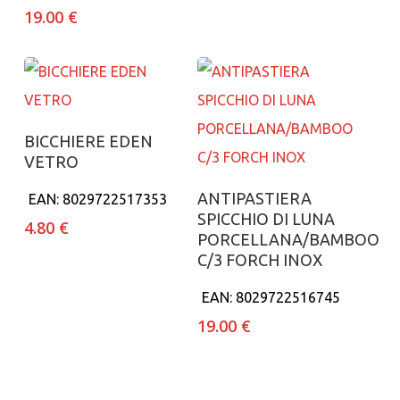
19.00
€
Aggiungi al carrello
BICCHIERE EDEN
VETRO
Aggiungi al carrello
ANTIPASTIERA
EAN:
8029722517353
SPICCHIO DI LUNA
4.80
€
PORCELLANA/BAMBOO
C/3 FORCH INOX
EAN:
8029722516745
19.00
€