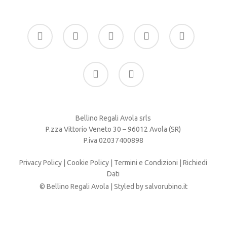
facebook
google-
instagram
whatsapp
tiktok
plus
phone
email
Bellino Regali Avola srls
P.zza Vittorio Veneto 30 – 96012 Avola (SR)
P.iva 02037400898
Privacy Policy
|
Cookie Policy
|
Termini e Condizioni
|
Richiedi
Dati
© Bellino Regali Avola | Styled by
salvorubino.it