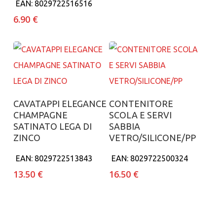
EAN:
8029722516516
6.90
€
Aggiungi al carrello
Aggiungi al carrello
CAVATAPPI ELEGANCE
CONTENITORE
CHAMPAGNE
SCOLA E SERVI
SATINATO LEGA DI
SABBIA
ZINCO
VETRO/SILICONE/PP
EAN:
8029722513843
EAN:
8029722500324
13.50
€
16.50
€