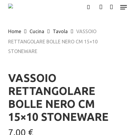
Menu
Skip
search
account
to
main
Home
Cucina
Tavola
VASSOIO
content
RETTANGOLARE BOLLE NERO CM 15×10
STONEWARE
VASSOIO
RETTANGOLARE
BOLLE NERO CM
15×10 STONEWARE
7.00
€