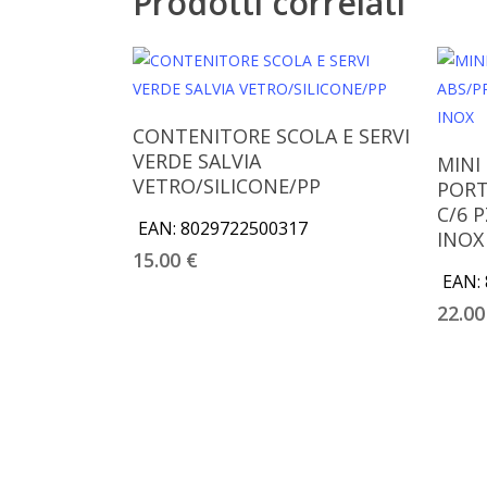
Prodotti correlati
Aggiungi Al Carrello
CONTENITORE SCOLA E SERVI
VERDE SALVIA
MINI
VETRO/SILICONE/PP
PORT
C/6 
EAN:
8029722500317
INOX
15.00
€
EAN:
22.0