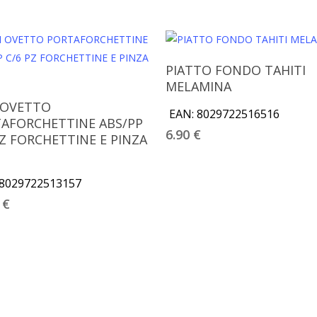
Aggiungi Al Carrello
PIATTO FONDO TAHITI
MELAMINA
Aggiungi Al Carrello
 OVETTO
EAN:
8029722516516
AFORCHETTINE ABS/PP
6.90
€
PZ FORCHETTINE E PINZA
8029722513157
0
€