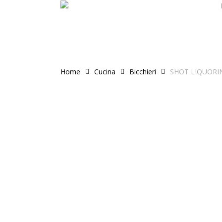
Skip
to
main
content
Home
Cucina
Bicchieri
SHOT LIQUORIN