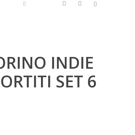
0
search
account
-
nstagram
whatsapp
tiktok
phone
email
ORINO INDIE
ORTITI SET 6