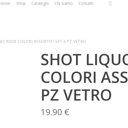
facebook
google
i
Home
Shop
Cataloghi
Chi siamo
Contatti
plus
O INDIE COLORI ASSORTITI SET 6 PZ VETRO
SHOT LIQU
COLORI ASS
PZ VETRO
19.90
€