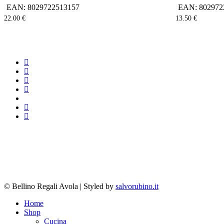
EAN:
8029722513157
EAN:
802972
22.00
€
13.50
€
facebook
google-
plus
instagram
whatsapp
tiktok
phone
email
© Bellino Regali Avola | Styled by
salvorubino.it
Close
Home
Menu
Shop
Cucina