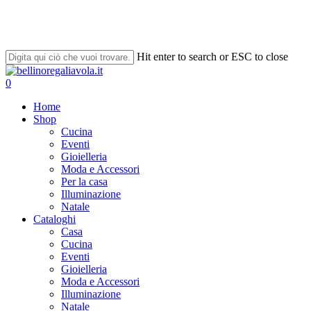
Skip
to
main
content
Hit enter to search or ESC to close
Close
Search
search
account
0
Menu
Home
Shop
Cucina
Eventi
Gioielleria
Moda e Accessori
Per la casa
Illuminazione
Natale
Cataloghi
Casa
Cucina
Eventi
Gioielleria
Moda e Accessori
Illuminazione
Natale