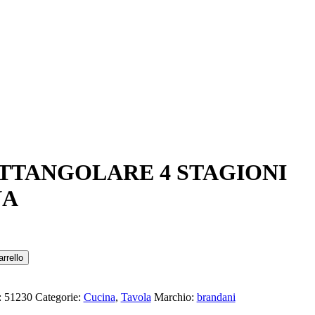
TTANGOLARE 4 STAGIONI
NA
rrello
:
51230
Categorie:
Cucina
,
Tavola
Marchio:
brandani