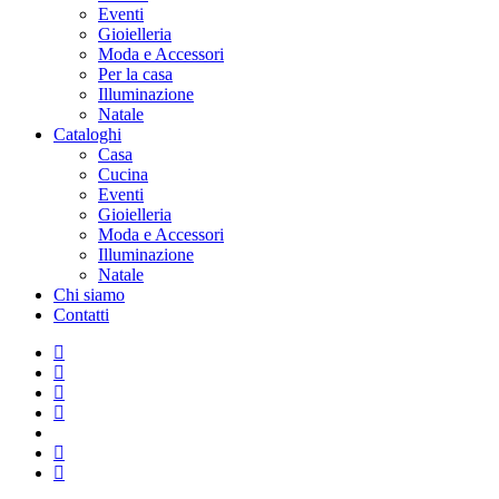
Eventi
Gioielleria
Moda e Accessori
Per la casa
Illuminazione
Natale
Cataloghi
Casa
Cucina
Eventi
Gioielleria
Moda e Accessori
Illuminazione
Natale
Chi siamo
Contatti
facebook
google-
plus
instagram
whatsapp
tiktok
phone
email