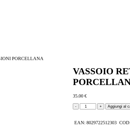
GIONI PORCELLANA
VASSOIO RE
PORCELLA
35.00
€
VASSOIO
Aggiungi al ca
RETTANGOLARE
4
STAGIONI
EAN:
8029722512303
COD
PORCELLANA