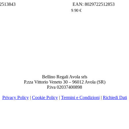
2513843
EAN:
8029722512853
9.90
€
Bellino Regali Avola srls
P.zza Vittorio Veneto 30 – 96012 Avola (SR)
P.iva 02037400898
Privacy Policy
|
Cookie Policy
|
Termini e Condizioni
|
Richiedi Dati