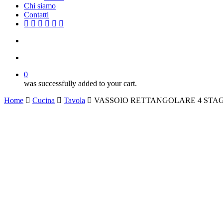
Chi siamo
Contatti
facebook
google-
instagram
whatsapp
tiktok
phone
email
plus
search
account
0
was successfully added to your cart.
Home
Cucina
Tavola
VASSOIO RETTANGOLARE 4 STA