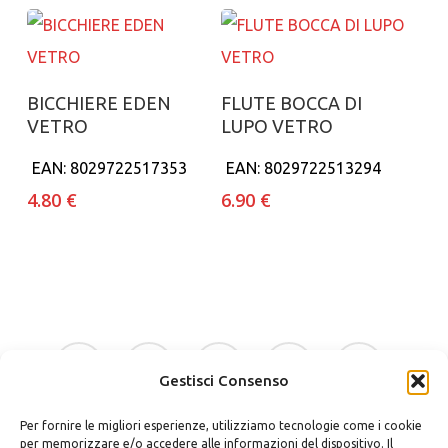
Aggiungi al carrello
Aggiungi al carrello
BICCHIERE EDEN
FLUTE BOCCA DI
VETRO
LUPO VETRO
EAN:
8029722517353
EAN:
8029722513294
4.80
€
6.90
€
facebook
google-
instagram
whatsapp
tiktok
plus
Gestisci Consenso
Per fornire le migliori esperienze, utilizziamo tecnologie come i cookie
phone
email
per memorizzare e/o accedere alle informazioni del dispositivo. Il