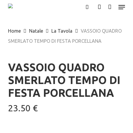
Menu
Skip
search
account
to
Close
main
Menu
Home
Natale
La Tavola
VASSOIO QUADRO
content
SMERLATO TEMPO DI FESTA PORCELLANA
VASSOIO QUADRO
SMERLATO TEMPO DI
FESTA PORCELLANA
23.50
€