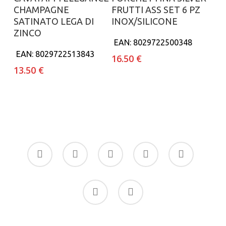
CHAMPAGNE
FRUTTI ASS SET 6 PZ
SATINATO LEGA DI
INOX/SILICONE
ZINCO
EAN:
8029722500348
EAN:
8029722513843
16.50
€
13.50
€
facebook
google-
instagram
whatsapp
tiktok
plus
phone
email