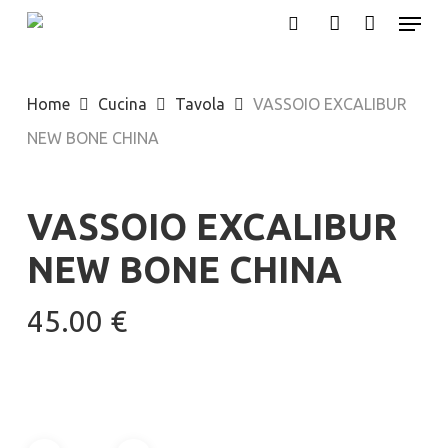
Menu
Skip
search
account
to
Close
main
Menu
Home
Cucina
Tavola
VASSOIO EXCALIBUR
content
NEW BONE CHINA
VASSOIO EXCALIBUR
NEW BONE CHINA
45.00
€