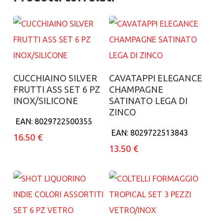
Aggiungi al carrello
Aggiungi al carrello
CUCCHIAINO SILVER
CAVATAPPI ELEGANCE
FRUTTI ASS SET 6 PZ
CHAMPAGNE
INOX/SILICONE
SATINATO LEGA DI
ZINCO
EAN:
8029722500355
EAN:
8029722513843
16.50
€
13.50
€