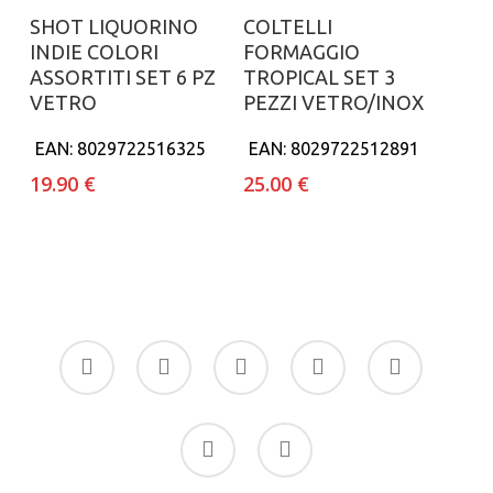
Aggiungi al carrello
Aggiungi al carrello
SHOT LIQUORINO
COLTELLI
INDIE COLORI
FORMAGGIO
ASSORTITI SET 6 PZ
TROPICAL SET 3
VETRO
PEZZI VETRO/INOX
EAN:
8029722516325
EAN:
8029722512891
19.90
€
25.00
€
facebook
google-
instagram
whatsapp
tiktok
plus
phone
email