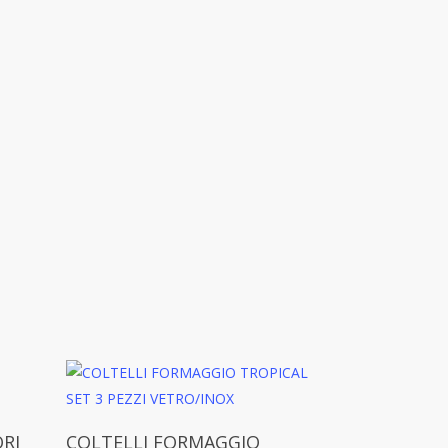
Aggiungi Al Carrello
RI
COLTELLI FORMAGGIO