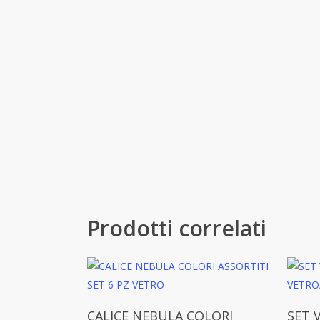
Prodotti correlati
Aggiungi Al Carrello
CALICE NEBULA COLORI
SET 