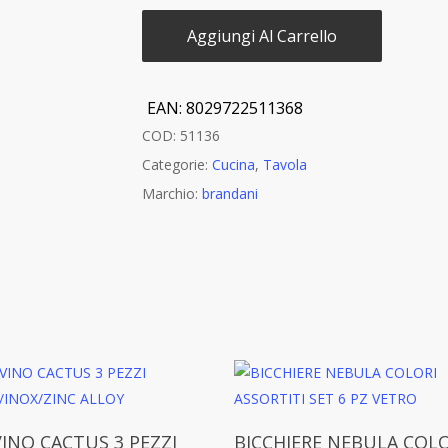
Aggiungi Al Carrello
EAN:
8029722511368
COD:
51136
Categorie:
Cucina
,
Tavola
Marchio:
brandani
Aggiungi Al Carrello
Aggiungi Al Carrello
VINO CACTUS 3 PEZZI
BICCHIERE NEBULA COLO