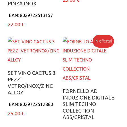
PINZA INOX
EAN:
8029722513157
22.00
€
In offerta!
Aggiungi al carrello
SET VINO CACTUS 3
PEZZI
VETRO/INOX/ZINC
Aggiungi al carrello
FORNELLO AD
ALLOY
INDUZIONE DIGITALE
SLIM TECHNO
EAN:
8029722512860
COLLECTION
25.00
€
ABS/CRISTAL