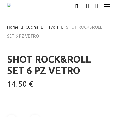
Menu
Skip
search
account
to
main
Home
Cucina
Tavola
SHOT ROCK&ROLL
content
SET 6 PZ VETRO
SHOT ROCK&ROLL
SET 6 PZ VETRO
14.50
€