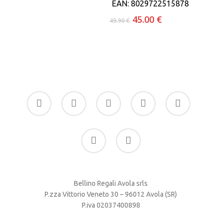
EAN:
8029722515878
Il
Il
45.00
€
49.90
€
prezzo
prezzo
originale
attuale
era:
è:
49.90 €.
45.00 €.
facebook
google-
instagram
whatsapp
tiktok
plus
phone
email
Bellino Regali Avola srls
P.zza Vittorio Veneto 30 – 96012 Avola (SR)
P.iva 02037400898