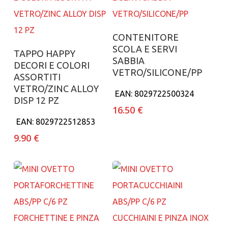
Aggiungi al carrello
CONTENITORE
SCOLA E SERVI
Aggiungi al carrello
TAPPO HAPPY
SABBIA
DECORI E COLORI
VETRO/SILICONE/PP
ASSORTITI
VETRO/ZINC ALLOY
EAN:
8029722500324
DISP 12 PZ
16.50
€
EAN:
8029722512853
9.90
€