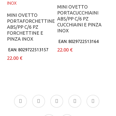
Aggiungi al carrello
MINI OVETTO
PORTACUCCHIAINI
Aggiungi al carrello
MINI OVETTO
ABS/PP C/6 PZ
PORTAFORCHETTINE
CUCCHIAINI E PINZA
ABS/PP C/6 PZ
INOX
FORCHETTINE E
PINZA INOX
EAN:
8029722513164
22.00
€
EAN:
8029722513157
22.00
€
facebook
google-
instagram
whatsapp
tiktok
plus