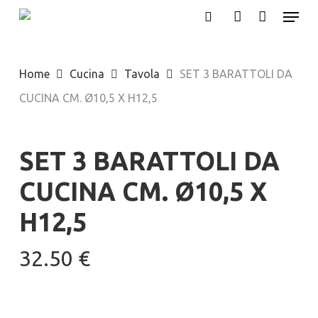
Menu
Skip
search
account
to
main
Home
Cucina
Tavola
SET 3 BARATTOLI DA
content
CUCINA CM. Ø10,5 X H12,5
SET 3 BARATTOLI DA
CUCINA CM. Ø10,5 X
H12,5
32.50
€