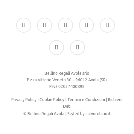
facebook
google-
instagram
whatsapp
tiktok
plus
phone
email
Bellino Regali Avola srls
P.zza Vittorio Veneto 30 – 96012 Avola (SR)
P.iva 02037400898
Privacy Policy
|
Cookie Policy
|
Termini e Condizioni
|
Richiedi
Dati
© Bellino Regali Avola | Styled by
salvorubino.it