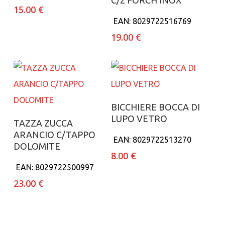
C/2 FORCH INOX
15.00
€
EAN:
8029722516769
19.00
€
Aggiungi al carrello
BICCHIERE BOCCA DI
LUPO VETRO
Aggiungi al carrello
TAZZA ZUCCA
ARANCIO C/TAPPO
EAN:
8029722513270
DOLOMITE
8.00
€
EAN:
8029722500997
23.00
€