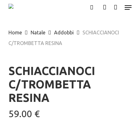
Menu
Skip
search
account
to
main
Home
Natale
Addobbi
SCHIACCIANOCI
content
C/TROMBETTA RESINA
SCHIACCIANOCI
C/TROMBETTA
RESINA
59.00
€