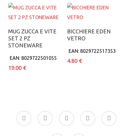
Aggiungi al carrello
Aggiungi al carrello
MUG ZUCCA E VITE
BICCHIERE EDEN
SET 2 PZ
VETRO
STONEWARE
EAN:
8029722517353
EAN:
8029722501055
4.80
€
19.00
€
facebook
google-
instagram
whatsapp
tiktok
plus