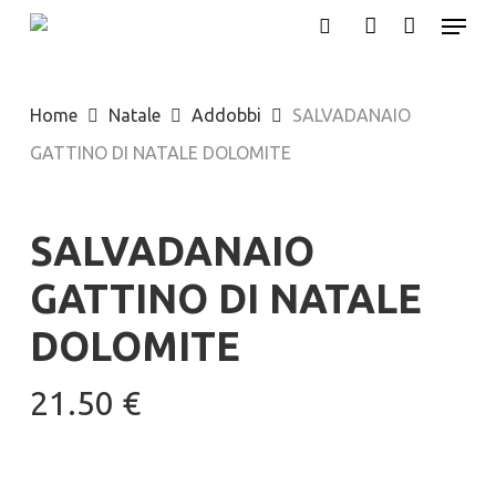
Menu
Skip
search
account
to
main
Home
Natale
Addobbi
SALVADANAIO
content
GATTINO DI NATALE DOLOMITE
SALVADANAIO
GATTINO DI NATALE
DOLOMITE
21.50
€