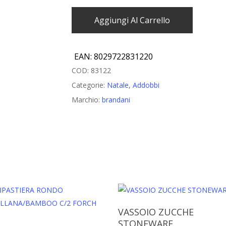
Aggiungi Al Carrello
EAN:
8029722831220
COD:
83122
Categorie:
Natale
,
Addobbi
Marchio:
brandani
Aggiungi Al Carrello
VASSOIO ZUCCHE
STONEWARE