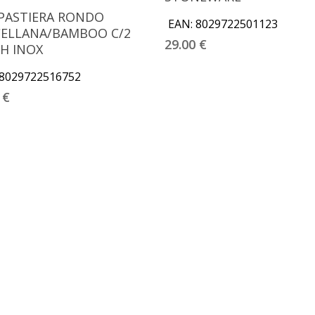
Aggiungi Al Carrello
PASTIERA RONDO
EAN:
8029722501123
ELLANA/BAMBOO C/2
29.00
€
H INOX
8029722516752
0
€