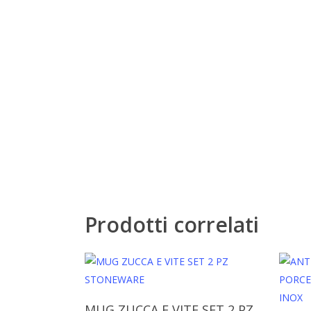
Prodotti correlati
Aggiungi Al Carrello
MUG ZUCCA E VITE SET 2 PZ