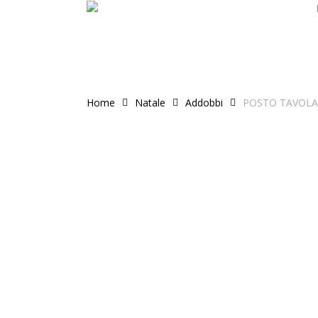
Skip
to
main
content
Home
Natale
Addobbi
POSTO TAVOLA 