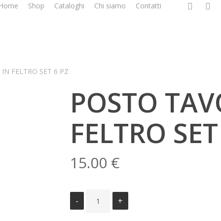
facebook
google
i
Home
Shop
Cataloghi
Chi siamo
Contatti
plus
IN FELTRO SET 6 PZ
POSTO TAV
FELTRO SET
15.00
€