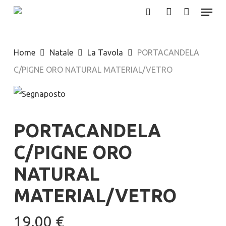
Menu
Skip
search
account
to
main
Home
Natale
La Tavola
PORTACANDELA
content
C/PIGNE ORO NATURAL MATERIAL/VETRO
PORTACANDELA
C/PIGNE ORO
NATURAL
MATERIAL/VETRO
19.00
€