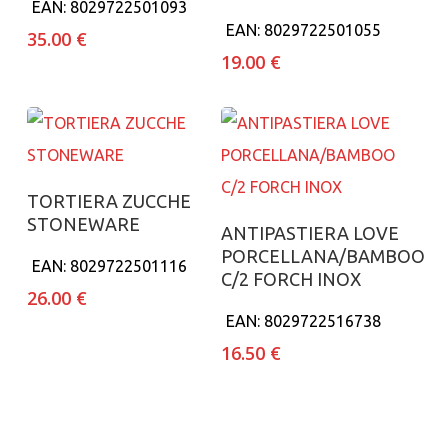
EAN:
8029722501093
EAN:
8029722501055
35.00
€
19.00
€
Aggiungi al carrello
TORTIERA ZUCCHE
STONEWARE
Aggiungi al carrello
ANTIPASTIERA LOVE
PORCELLANA/BAMBOO
EAN:
8029722501116
C/2 FORCH INOX
26.00
€
EAN:
8029722516738
16.50
€