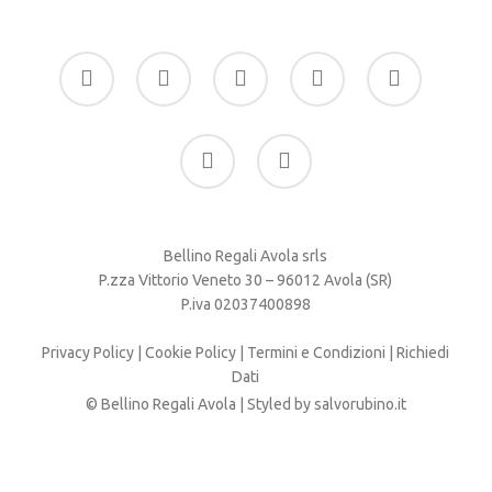
facebook
google-
instagram
whatsapp
tiktok
plus
phone
email
Bellino Regali Avola srls
P.zza Vittorio Veneto 30 – 96012 Avola (SR)
P.iva 02037400898
Privacy Policy
|
Cookie Policy
|
Termini e Condizioni
|
Richiedi
Dati
© Bellino Regali Avola | Styled by
salvorubino.it