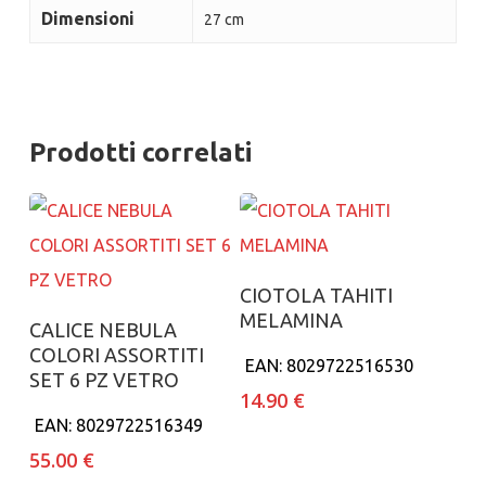
Dimensioni
27 cm
Prodotti correlati
Aggiungi al carrello
CIOTOLA TAHITI
MELAMINA
Aggiungi al carrello
CALICE NEBULA
COLORI ASSORTITI
EAN:
8029722516530
SET 6 PZ VETRO
14.90
€
EAN:
8029722516349
55.00
€