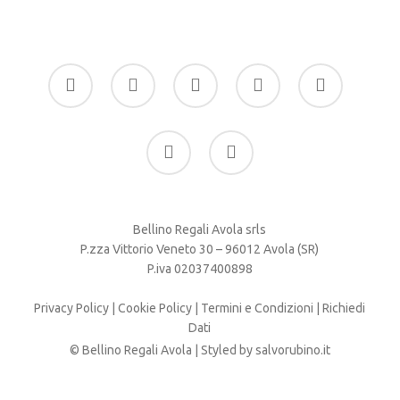
facebook
google-
instagram
whatsapp
tiktok
plus
phone
email
Bellino Regali Avola srls
P.zza Vittorio Veneto 30 – 96012 Avola (SR)
P.iva 02037400898
Privacy Policy
|
Cookie Policy
|
Termini e Condizioni
|
Richiedi
Dati
© Bellino Regali Avola | Styled by
salvorubino.it