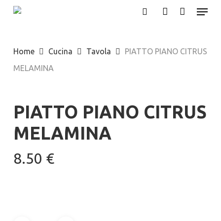
Menu
Skip
search
account
to
main
Home
Cucina
Tavola
PIATTO PIANO CITRUS
content
MELAMINA
PIATTO PIANO CITRUS
MELAMINA
8.50
€