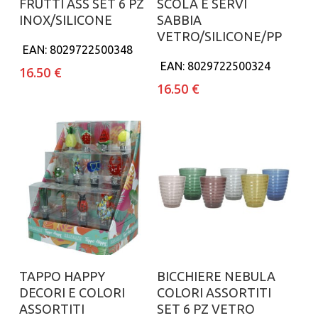
FRUTTI ASS SET 6 PZ
SCOLA E SERVI
INOX/SILICONE
SABBIA
VETRO/SILICONE/PP
EAN:
8029722500348
EAN:
8029722500324
16.50
€
16.50
€
Aggiungi al carrello
Aggiungi al carrello
TAPPO HAPPY
BICCHIERE NEBULA
DECORI E COLORI
COLORI ASSORTITI
ASSORTITI
SET 6 PZ VETRO