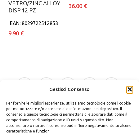
VETRO/ZINC ALLOY
36.00
€
DISP 12 PZ
EAN:
8029722512853
9.90
€
facebook
google-
instagram
whatsapp
tiktok
plus
Gestisci Consenso
Per fornire le migliori esperienze, utilizziamo tecnologie come i cookie
phone
email
per memorizzare e/o accedere alle informazioni del dispositivo. Il
consenso a queste tecnologie ci permetterà di elaborare dati come il
comportamento di navigazione o ID unici su questo sito. Non
acconsentire o ritirare il consenso può influire negativamente su alcune
caratteristiche e funzioni.
Bellino Regali Avola srls