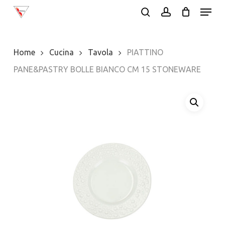
Menu
Skip
search
account
to
Close
main
Menu
Home
Cucina
Tavola
PIATTINO
content
PANE&PASTRY BOLLE BIANCO CM 15 STONEWARE