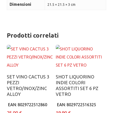
Dimensioni
21.5 × 21.5 × 3 cm
Prodotti correlati
Aggiungi al carrello
Aggiungi al carrello
SET VINO CACTUS 3
SHOT LIQUORINO
PEZZI
INDIE COLORI
VETRO/INOX/ZINC
ASSORTITI SET 6 PZ
ALLOY
VETRO
EAN:
8029722512860
EAN:
8029722516325
25.00
€
19.90
€