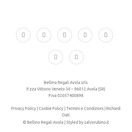
facebook
google-
instagram
whatsapp
tiktok
plus
phone
email
Bellino Regali Avola srls
P.zza Vittorio Veneto 30 – 96012 Avola (SR)
P.iva 02037400898
Privacy Policy
|
Cookie Policy
|
Termini e Condizioni
|
Richiedi
Dati
© Bellino Regali Avola | Styled by
salvorubino.it