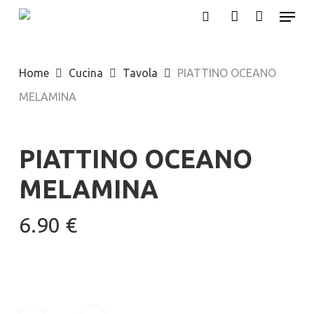
Menu
Skip
search
account
to
main
Home
Cucina
Tavola
PIATTINO OCEANO
content
MELAMINA
PIATTINO OCEANO
MELAMINA
6.90
€