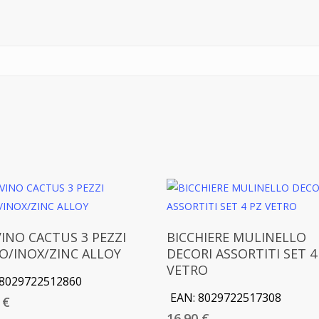
Aggiungi Al Carrello
Aggiungi Al Carrello
VINO CACTUS 3 PEZZI
BICCHIERE MULINELLO
O/INOX/ZINC ALLOY
DECORI ASSORTITI SET 4
VETRO
8029722512860
EAN:
8029722517308
0
€
16.90
€