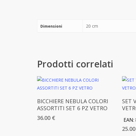
20 cm
Dimensioni
Prodotti correlati
Aggiungi Al Carrello
BICCHIERE NEBULA COLORI
SET 
ASSORTITI SET 6 PZ VETRO
VETR
36.00
€
EAN:
25.0