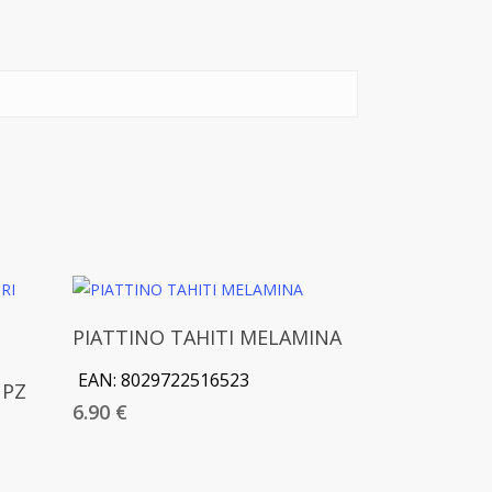
Aggiungi Al Carrello
PIATTINO TAHITI MELAMINA
EAN:
8029722516523
 PZ
6.90
€