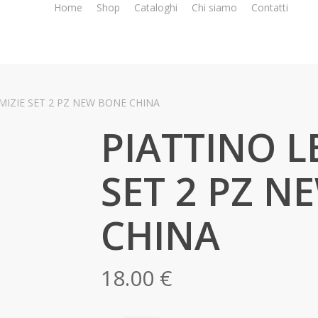
Home
Shop
Cataloghi
Chi siamo
Contatti
IMIZIE SET 2 PZ NEW BONE CHINA
PIATTINO L
SET 2 PZ N
CHINA
18.00
€