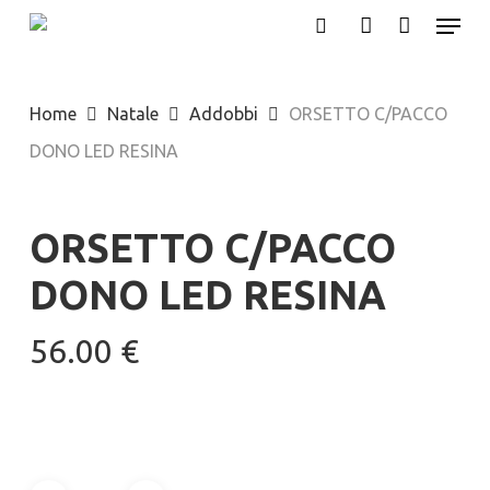
Menu
Skip
search
account
to
main
Home
Natale
Addobbi
ORSETTO C/PACCO
content
DONO LED RESINA
ORSETTO C/PACCO
DONO LED RESINA
56.00
€