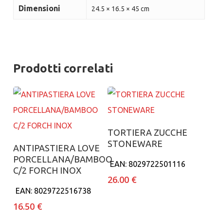
Dimensioni
24.5 × 16.5 × 45 cm
Prodotti correlati
Aggiungi al carrello
TORTIERA ZUCCHE
STONEWARE
Aggiungi al carrello
ANTIPASTIERA LOVE
PORCELLANA/BAMBOO
EAN:
8029722501116
C/2 FORCH INOX
26.00
€
EAN:
8029722516738
16.50
€