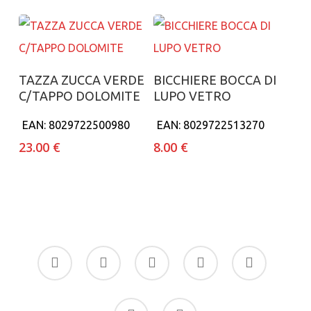
Aggiungi al carrello
Aggiungi al carrello
TAZZA ZUCCA VERDE
BICCHIERE BOCCA DI
C/TAPPO DOLOMITE
LUPO VETRO
EAN:
8029722500980
EAN:
8029722513270
23.00
€
8.00
€
facebook
google-
instagram
whatsapp
tiktok
plus
phone
email