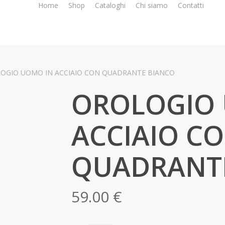
Home
Shop
Cataloghi
Chi siamo
Contatti
OGIO UOMO IN ACCIAIO CON QUADRANTE BIANCO
OROLOGIO
ACCIAIO C
QUADRANT
59.00
€