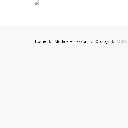
Skip
to
main
content
Home
Moda e Accessori
Orologi
OROL