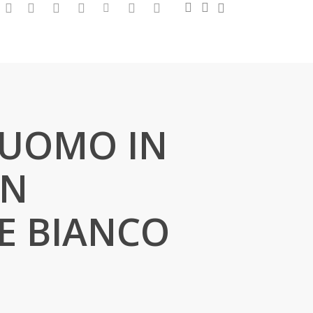
0
search
account
facebook
google-
instagram
whatsapp
tiktok
phone
email
plus
 UOMO IN
ON
E BIANCO