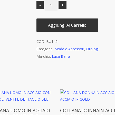
Aggiungi Al Carrello
COD:
BU145
Categorie:
Moda e Accessori
,
Orologi
Marchio:
Luca Barra
Aggiungi Al Carrello
Aggiungi Al Carrello
ANA UOMO IN ACCIAIO
COLLANA DONNAIN ACCI