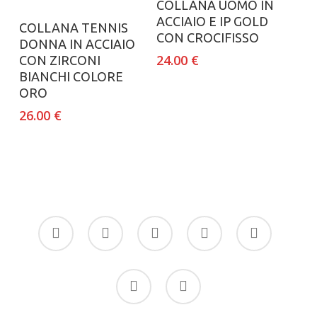
COLLANA UOMO IN
ACCIAIO E IP GOLD
Aggiungi al carrello
COLLANA TENNIS
CON CROCIFISSO
DONNA IN ACCIAIO
24.00
€
CON ZIRCONI
BIANCHI COLORE
ORO
26.00
€
facebook
google-
instagram
whatsapp
tiktok
plus
phone
email