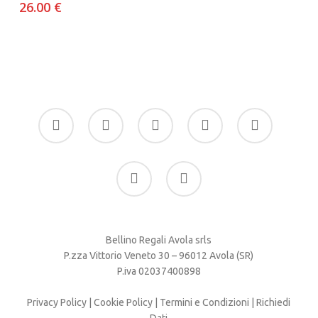
26.00
€
facebook
google-
instagram
whatsapp
tiktok
plus
phone
email
Bellino Regali Avola srls
P.zza Vittorio Veneto 30 – 96012 Avola (SR)
P.iva 02037400898
Privacy Policy
|
Cookie Policy
|
Termini e Condizioni
|
Richiedi