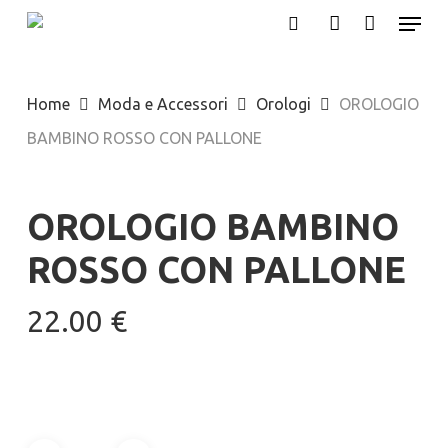
Menu
Skip
search
account
to
main
Home
Moda e Accessori
Orologi
OROLOGIO
content
BAMBINO ROSSO CON PALLONE
OROLOGIO BAMBINO
ROSSO CON PALLONE
22.00
€