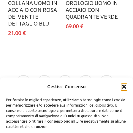
Aggiungi al carrello
Aggiungi al carrello
COLLANA UOMO IN
OROLOGIO UOMO IN
ACCIAIO CON ROSA
ACCIAIO CON
DEI VENTI E
QUADRANTE VERDE
DETTAGLIO BLU
69.00
€
21.00
€
facebook
google-
instagram
whatsapp
tiktok
plus
Gestisci Consenso
Per fornire le migliori esperienze, utilizziamo tecnologie come i cookie
phone
email
per memorizzare e/o accedere alle informazioni del dispositivo. Il
consenso a queste tecnologie ci permetterà di elaborare dati come il
comportamento di navigazione o ID unici su questo sito. Non
acconsentire o ritirare il consenso può influire negativamente su alcune
caratteristiche e funzioni.
Bellino Regali Avola srls