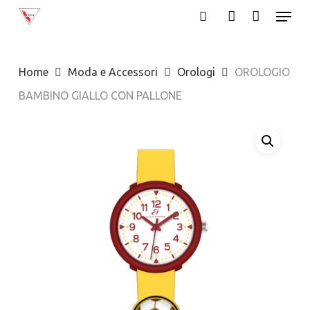
Menu
Skip
search
account
to
Close
main
Menu
Home
Moda e Accessori
Orologi
OROLOGIO
content
BAMBINO GIALLO CON PALLONE