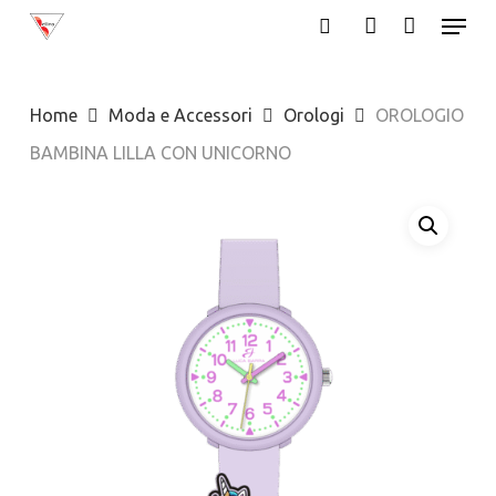
Menu
Skip
search
account
to
Close
main
Menu
Home
Moda e Accessori
Orologi
OROLOGIO
content
BAMBINA LILLA CON UNICORNO