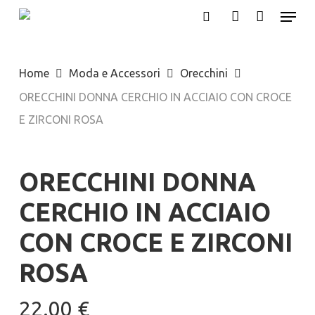
Menu
Skip
search
account
to
main
Home
Moda e Accessori
Orecchini
content
ORECCHINI DONNA CERCHIO IN ACCIAIO CON CROCE
E ZIRCONI ROSA
ORECCHINI DONNA
CERCHIO IN ACCIAIO
CON CROCE E ZIRCONI
ROSA
22.00
€