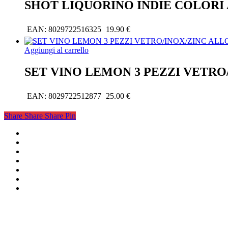
SHOT LIQUORINO INDIE COLORI 
EAN:
8029722516325
19.90
€
Aggiungi al carrello
SET VINO LEMON 3 PEZZI VETRO
EAN:
8029722512877
25.00
€
Share
Share
Share
Pin
facebook
google-
plus
instagram
whatsapp
tiktok
phone
email