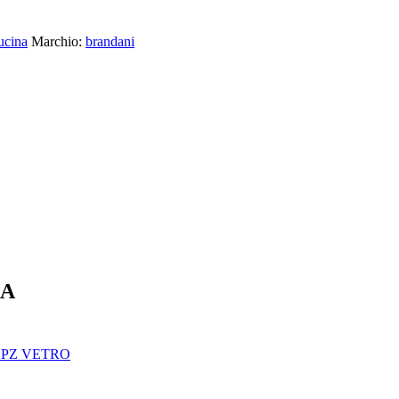
ucina
Marchio:
brandani
NA