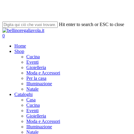
Skip
to
main
content
Hit enter to search or ESC to close
Close
Search
search
account
0
Menu
Home
Shop
Cucina
Eventi
Gioielleria
Moda e Accessori
Per la casa
Illuminazione
Natale
Cataloghi
Casa
Cucina
Eventi
Gioielleria
Moda e Accessori
Illuminazione
Natale