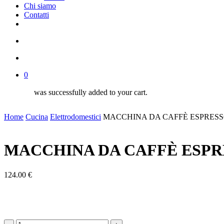
Chi siamo
Contatti
facebook
google-
instagram
whatsapp
tiktok
phone
email
plus
search
account
0
was successfully added to your cart.
Home
Cucina
Elettrodomestici
MACCHINA DA CAFFÈ ESPRESS
MACCHINA DA CAFFÈ ESPR
124.00
€
MACCHINA