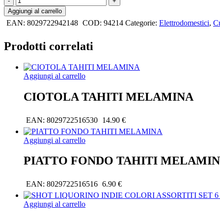
DA
Aggiungi al carrello
CAFFÈ
EAN:
8029722942148
COD:
94214
Categorie:
Elettrodomestici
,
C
ESPRESSO/CAPSULE
ROSSO
ABS/PP
Prodotti correlati
quantità
Aggiungi al carrello
CIOTOLA TAHITI MELAMINA
EAN:
8029722516530
14.90
€
Aggiungi al carrello
PIATTO FONDO TAHITI MELAMI
EAN:
8029722516516
6.90
€
Aggiungi al carrello