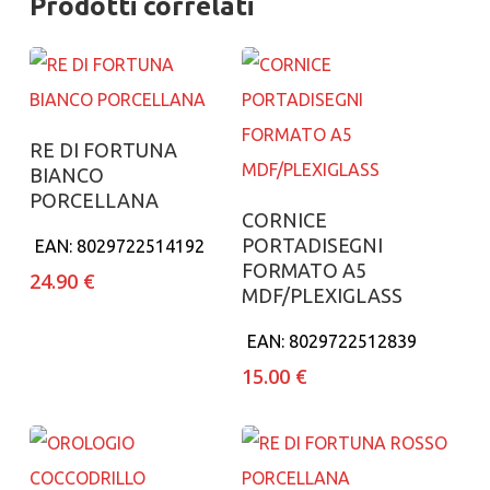
Prodotti correlati
Aggiungi al carrello
RE DI FORTUNA
BIANCO
PORCELLANA
Aggiungi al carrello
CORNICE
PORTADISEGNI
EAN:
8029722514192
FORMATO A5
24.90
€
MDF/PLEXIGLASS
EAN:
8029722512839
15.00
€