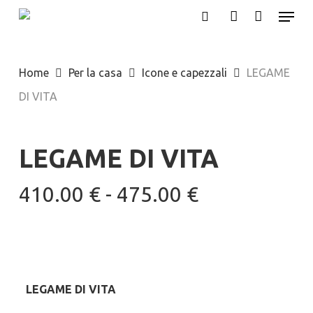
Menu
Skip
search
account
to
main
Home
Per la casa
Icone e capezzali
LEGAME
content
DI VITA
LEGAME DI VITA
Fascia
410.00
€
-
475.00
€
di
prezzo:
da
410.00 €
LEGAME DI VITA
a