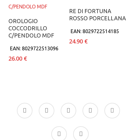
Aggiungi al carrello
RE DI FORTUNA
ROSSO PORCELLANA
Aggiungi al carrello
OROLOGIO
COCCODRILLO
EAN:
8029722514185
C/PENDOLO MDF
24.90
€
EAN:
8029722513096
26.00
€
facebook
google-
instagram
whatsapp
tiktok
plus
phone
email