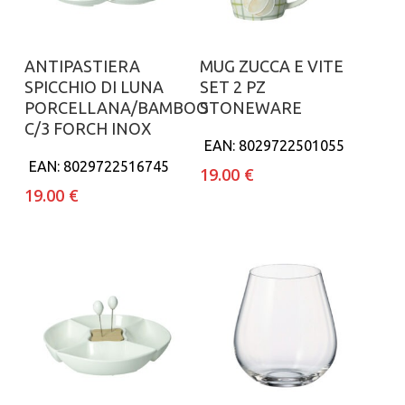
Aggiungi al carrello
Aggiungi al carrello
ANTIPASTIERA
MUG ZUCCA E VITE
SPICCHIO DI LUNA
SET 2 PZ
PORCELLANA/BAMBOO
STONEWARE
C/3 FORCH INOX
EAN:
8029722501055
EAN:
8029722516745
19.00
€
19.00
€