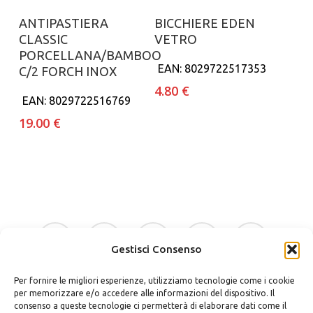
Aggiungi al carrello
Aggiungi al carrello
ANTIPASTIERA
BICCHIERE EDEN
CLASSIC
VETRO
PORCELLANA/BAMBOO
EAN:
8029722517353
C/2 FORCH INOX
4.80
€
EAN:
8029722516769
19.00
€
facebook
google-
instagram
whatsapp
tiktok
plus
Gestisci Consenso
Per fornire le migliori esperienze, utilizziamo tecnologie come i cookie
phone
email
per memorizzare e/o accedere alle informazioni del dispositivo. Il
consenso a queste tecnologie ci permetterà di elaborare dati come il