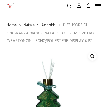
Menu
Skip
search
account
to
Close
main
Menu
Home
Natale
Addobbi
DIFFUSORE DI
content
FRAGRANZA BIANCO NATALE COLORI ASS VETRO
C/BASTONCINI LEGNO/POLIESTERE DISPLAY 6 PZ